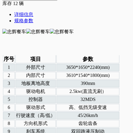
库存
12
辆
详细信息
规格参数
序号
项目
参数
1
外部尺寸
3650*1650*2240(mm)
2
内部尺寸
3610*1540*1800(mm)
3
地板离地高度
390mm
4
驱动电机
2.5kw(直流无刷）
5
控制器
32MDS
6
驱动形式
高、低挡无级变速
7
行驶速度（高/低）
45/26km/h
8
方向机形式
齿轮齿条
9
刹车系统
双回路液压制动