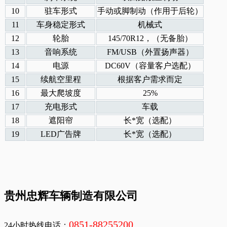
10
驻车形式
手动或脚制动（作用于后轮）
11
车身稳定形式
机械式
12
轮胎
145/70R12，（无备胎）
13
音响系统
FM/USB（外置扬声器）
14
电源
DC60V（容量客户选配）
15
续航空里程
根据客户需求而定
16
最大爬坡度
25%
17
充电形式
车载
18
遮阳帘
长*宽（选配）
19
LED广告牌
长*宽（选配）
贵州忠辉车辆制造有限公司
0851-88255200
24小时热线电话：