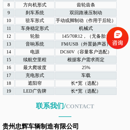
8
方向机形式
齿轮齿条
9
刹车系统
双回路液压制动
10
驻车形式
手动或脚制动（作用于后轮）
11
车身稳定形式
机械式
12
轮胎
145/70R12，（无备胎）
13
音响系统
FM/USB（外置扬声器）
14
电源
DC60V（容量客户选配）
15
续航空里程
根据客户需求而定
16
最大爬坡度
25%
17
充电形式
车载
18
遮阳帘
长*宽（选配）
19
LED广告牌
长*宽（选配）
联系我们/
CONTACT
贵州忠辉车辆制造有限公司