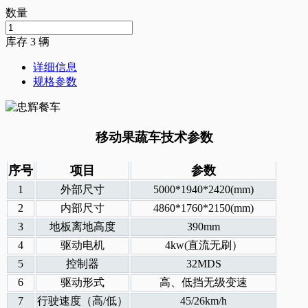
数量
库存
3
辆
详细信息
规格参数
移动果蔬车技术参数
序号
项目
参数
1
外部尺寸
5000*1940*2420(mm)
2
内部尺寸
4860*1760*2150(mm)
3
地板离地高度
390mm
4
驱动电机
4kw(直流无刷）
5
控制器
32MDS
6
驱动形式
高、低挡无级变速
7
行驶速度（高/低）
45/26km/h